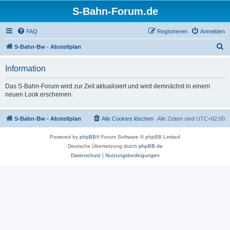
S-Bahn-Forum.de
FAQ
Registrieren
Anmelden
S
S-Bahn-Bw - Abstellplan
u
Information
c
h
Das S-Bahn-Forum wird zur Zeit aktualisiert und wird demnächst in einem
neuen Look erscheinen.
e
S-Bahn-Bw - Abstellplan
Alle Cookies löschen
Alle Zeiten sind
UTC+02:00
Powered by
phpBB
® Forum Software © phpBB Limited
Deutsche Übersetzung durch
phpBB.de
Datenschutz
|
Nutzungsbedingungen