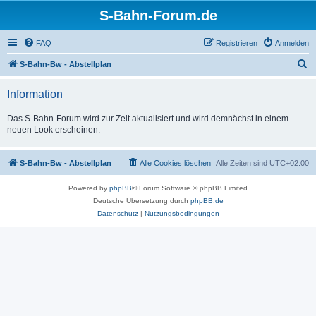
S-Bahn-Forum.de
FAQ
Registrieren
Anmelden
S
S-Bahn-Bw - Abstellplan
u
Information
c
h
Das S-Bahn-Forum wird zur Zeit aktualisiert und wird demnächst in einem
neuen Look erscheinen.
e
S-Bahn-Bw - Abstellplan
Alle Cookies löschen
Alle Zeiten sind
UTC+02:00
Powered by
phpBB
® Forum Software © phpBB Limited
Deutsche Übersetzung durch
phpBB.de
Datenschutz
|
Nutzungsbedingungen