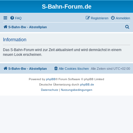
S-Bahn-Forum.de
FAQ
Registrieren
Anmelden
S
S-Bahn-Bw - Abstellplan
u
Information
c
h
Das S-Bahn-Forum wird zur Zeit aktualisiert und wird demnächst in einem
neuen Look erscheinen.
e
S-Bahn-Bw - Abstellplan
Alle Cookies löschen
Alle Zeiten sind
UTC+02:00
Powered by
phpBB
® Forum Software © phpBB Limited
Deutsche Übersetzung durch
phpBB.de
Datenschutz
|
Nutzungsbedingungen