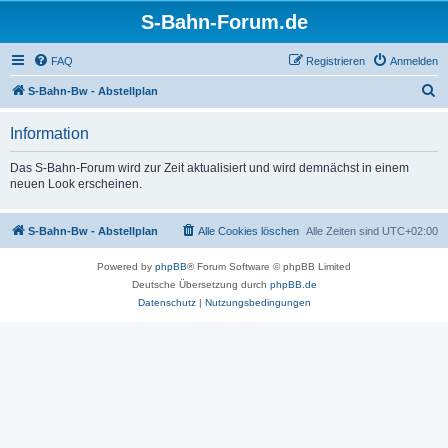
S-Bahn-Forum.de
FAQ
Registrieren
Anmelden
S
S-Bahn-Bw - Abstellplan
u
Information
c
h
Das S-Bahn-Forum wird zur Zeit aktualisiert und wird demnächst in einem
neuen Look erscheinen.
e
S-Bahn-Bw - Abstellplan
Alle Cookies löschen
Alle Zeiten sind
UTC+02:00
Powered by
phpBB
® Forum Software © phpBB Limited
Deutsche Übersetzung durch
phpBB.de
Datenschutz
|
Nutzungsbedingungen