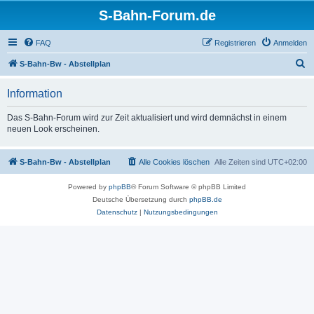
S-Bahn-Forum.de
FAQ
Registrieren
Anmelden
S
S-Bahn-Bw - Abstellplan
u
Information
c
h
Das S-Bahn-Forum wird zur Zeit aktualisiert und wird demnächst in einem
neuen Look erscheinen.
e
S-Bahn-Bw - Abstellplan
Alle Cookies löschen
Alle Zeiten sind
UTC+02:00
Powered by
phpBB
® Forum Software © phpBB Limited
Deutsche Übersetzung durch
phpBB.de
Datenschutz
|
Nutzungsbedingungen