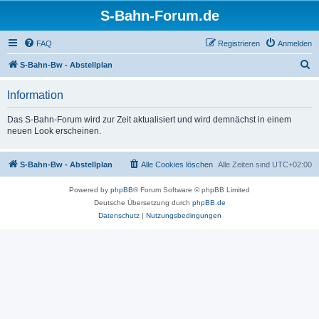
S-Bahn-Forum.de
FAQ
Registrieren
Anmelden
S
S-Bahn-Bw - Abstellplan
u
Information
c
h
Das S-Bahn-Forum wird zur Zeit aktualisiert und wird demnächst in einem
neuen Look erscheinen.
e
S-Bahn-Bw - Abstellplan
Alle Cookies löschen
Alle Zeiten sind
UTC+02:00
Powered by
phpBB
® Forum Software © phpBB Limited
Deutsche Übersetzung durch
phpBB.de
Datenschutz
|
Nutzungsbedingungen