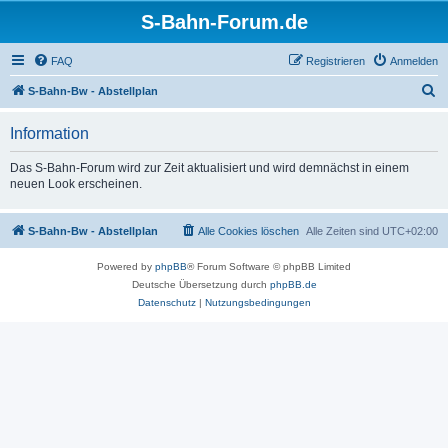
S-Bahn-Forum.de
FAQ
Registrieren
Anmelden
S
S-Bahn-Bw - Abstellplan
u
Information
c
h
Das S-Bahn-Forum wird zur Zeit aktualisiert und wird demnächst in einem
neuen Look erscheinen.
e
S-Bahn-Bw - Abstellplan
Alle Cookies löschen
Alle Zeiten sind
UTC+02:00
Powered by
phpBB
® Forum Software © phpBB Limited
Deutsche Übersetzung durch
phpBB.de
Datenschutz
|
Nutzungsbedingungen