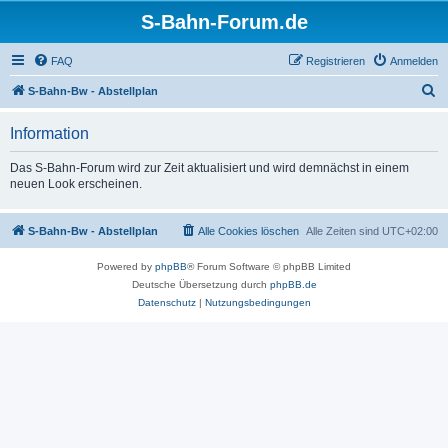
S-Bahn-Forum.de
FAQ
Registrieren
Anmelden
S
S-Bahn-Bw - Abstellplan
u
Information
c
h
Das S-Bahn-Forum wird zur Zeit aktualisiert und wird demnächst in einem
neuen Look erscheinen.
e
S-Bahn-Bw - Abstellplan
Alle Cookies löschen
Alle Zeiten sind
UTC+02:00
Powered by
phpBB
® Forum Software © phpBB Limited
Deutsche Übersetzung durch
phpBB.de
Datenschutz
|
Nutzungsbedingungen