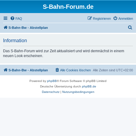
S-Bahn-Forum.de
FAQ
Registrieren
Anmelden
S
S-Bahn-Bw - Abstellplan
u
Information
c
h
Das S-Bahn-Forum wird zur Zeit aktualisiert und wird demnächst in einem
neuen Look erscheinen.
e
S-Bahn-Bw - Abstellplan
Alle Cookies löschen
Alle Zeiten sind
UTC+02:00
Powered by
phpBB
® Forum Software © phpBB Limited
Deutsche Übersetzung durch
phpBB.de
Datenschutz
|
Nutzungsbedingungen