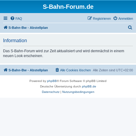
S-Bahn-Forum.de
FAQ
Registrieren
Anmelden
S
S-Bahn-Bw - Abstellplan
u
Information
c
h
Das S-Bahn-Forum wird zur Zeit aktualisiert und wird demnächst in einem
neuen Look erscheinen.
e
S-Bahn-Bw - Abstellplan
Alle Cookies löschen
Alle Zeiten sind
UTC+02:00
Powered by
phpBB
® Forum Software © phpBB Limited
Deutsche Übersetzung durch
phpBB.de
Datenschutz
|
Nutzungsbedingungen