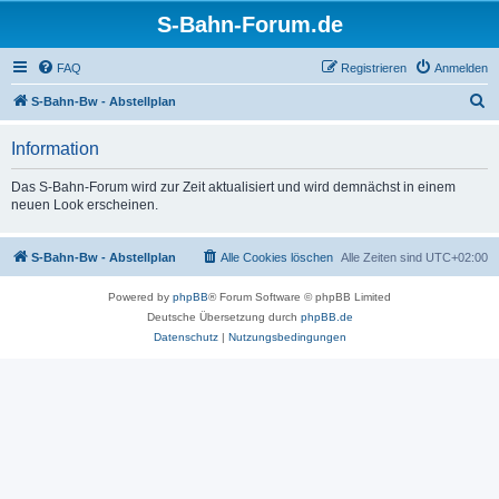
S-Bahn-Forum.de
FAQ
Registrieren
Anmelden
S
S-Bahn-Bw - Abstellplan
u
Information
c
h
Das S-Bahn-Forum wird zur Zeit aktualisiert und wird demnächst in einem
neuen Look erscheinen.
e
S-Bahn-Bw - Abstellplan
Alle Cookies löschen
Alle Zeiten sind
UTC+02:00
Powered by
phpBB
® Forum Software © phpBB Limited
Deutsche Übersetzung durch
phpBB.de
Datenschutz
|
Nutzungsbedingungen