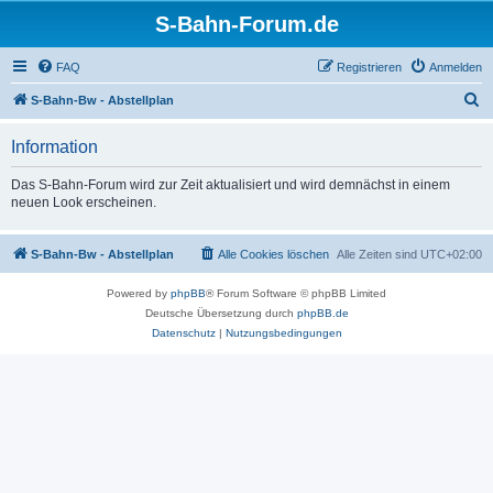
S-Bahn-Forum.de
FAQ
Registrieren
Anmelden
S
S-Bahn-Bw - Abstellplan
u
Information
c
h
Das S-Bahn-Forum wird zur Zeit aktualisiert und wird demnächst in einem
neuen Look erscheinen.
e
S-Bahn-Bw - Abstellplan
Alle Cookies löschen
Alle Zeiten sind
UTC+02:00
Powered by
phpBB
® Forum Software © phpBB Limited
Deutsche Übersetzung durch
phpBB.de
Datenschutz
|
Nutzungsbedingungen