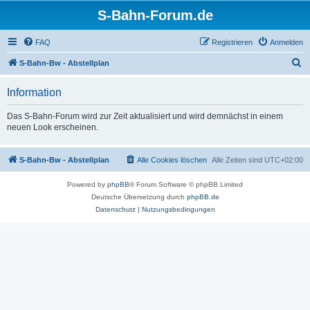
S-Bahn-Forum.de
FAQ
Registrieren
Anmelden
S
S-Bahn-Bw - Abstellplan
u
Information
c
h
Das S-Bahn-Forum wird zur Zeit aktualisiert und wird demnächst in einem
neuen Look erscheinen.
e
S-Bahn-Bw - Abstellplan
Alle Cookies löschen
Alle Zeiten sind
UTC+02:00
Powered by
phpBB
® Forum Software © phpBB Limited
Deutsche Übersetzung durch
phpBB.de
Datenschutz
|
Nutzungsbedingungen