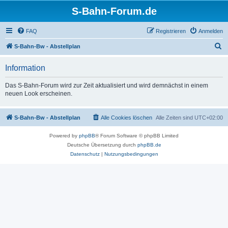
S-Bahn-Forum.de
FAQ
Registrieren
Anmelden
S
S-Bahn-Bw - Abstellplan
u
Information
c
h
Das S-Bahn-Forum wird zur Zeit aktualisiert und wird demnächst in einem
neuen Look erscheinen.
e
S-Bahn-Bw - Abstellplan
Alle Cookies löschen
Alle Zeiten sind
UTC+02:00
Powered by
phpBB
® Forum Software © phpBB Limited
Deutsche Übersetzung durch
phpBB.de
Datenschutz
|
Nutzungsbedingungen