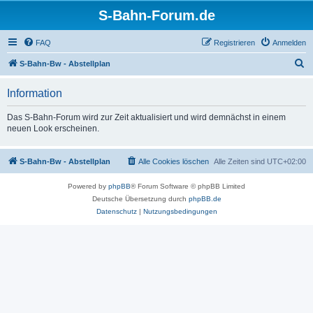
S-Bahn-Forum.de
FAQ
Registrieren
Anmelden
S
S-Bahn-Bw - Abstellplan
u
Information
c
h
Das S-Bahn-Forum wird zur Zeit aktualisiert und wird demnächst in einem
neuen Look erscheinen.
e
S-Bahn-Bw - Abstellplan
Alle Cookies löschen
Alle Zeiten sind
UTC+02:00
Powered by
phpBB
® Forum Software © phpBB Limited
Deutsche Übersetzung durch
phpBB.de
Datenschutz
|
Nutzungsbedingungen