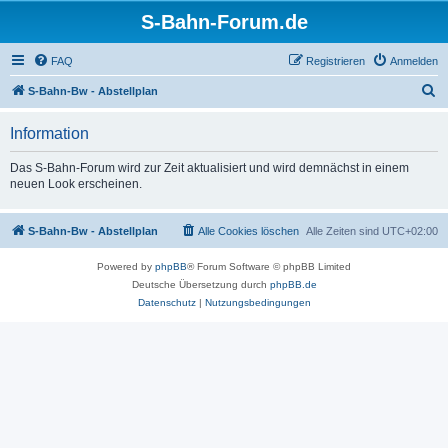
S-Bahn-Forum.de
FAQ
Registrieren
Anmelden
S
S-Bahn-Bw - Abstellplan
u
Information
c
h
Das S-Bahn-Forum wird zur Zeit aktualisiert und wird demnächst in einem
neuen Look erscheinen.
e
S-Bahn-Bw - Abstellplan
Alle Cookies löschen
Alle Zeiten sind
UTC+02:00
Powered by
phpBB
® Forum Software © phpBB Limited
Deutsche Übersetzung durch
phpBB.de
Datenschutz
|
Nutzungsbedingungen