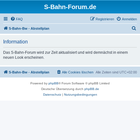
S-Bahn-Forum.de
FAQ
Registrieren
Anmelden
S
S-Bahn-Bw - Abstellplan
u
Information
c
h
Das S-Bahn-Forum wird zur Zeit aktualisiert und wird demnächst in einem
neuen Look erscheinen.
e
S-Bahn-Bw - Abstellplan
Alle Cookies löschen
Alle Zeiten sind
UTC+02:00
Powered by
phpBB
® Forum Software © phpBB Limited
Deutsche Übersetzung durch
phpBB.de
Datenschutz
|
Nutzungsbedingungen