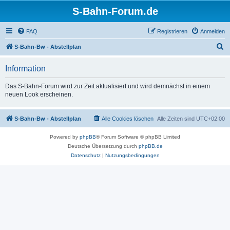
S-Bahn-Forum.de
FAQ
Registrieren
Anmelden
S
S-Bahn-Bw - Abstellplan
u
Information
c
h
Das S-Bahn-Forum wird zur Zeit aktualisiert und wird demnächst in einem
neuen Look erscheinen.
e
S-Bahn-Bw - Abstellplan
Alle Cookies löschen
Alle Zeiten sind
UTC+02:00
Powered by
phpBB
® Forum Software © phpBB Limited
Deutsche Übersetzung durch
phpBB.de
Datenschutz
|
Nutzungsbedingungen