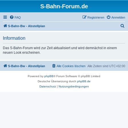
S-Bahn-Forum.de
FAQ
Registrieren
Anmelden
S
S-Bahn-Bw - Abstellplan
u
Information
c
h
Das S-Bahn-Forum wird zur Zeit aktualisiert und wird demnächst in einem
neuen Look erscheinen.
e
S-Bahn-Bw - Abstellplan
Alle Cookies löschen
Alle Zeiten sind
UTC+02:00
Powered by
phpBB
® Forum Software © phpBB Limited
Deutsche Übersetzung durch
phpBB.de
Datenschutz
|
Nutzungsbedingungen