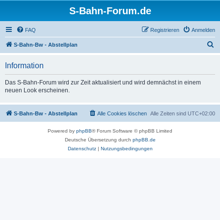
S-Bahn-Forum.de
FAQ
Registrieren
Anmelden
S
S-Bahn-Bw - Abstellplan
u
Information
c
h
Das S-Bahn-Forum wird zur Zeit aktualisiert und wird demnächst in einem
neuen Look erscheinen.
e
S-Bahn-Bw - Abstellplan
Alle Cookies löschen
Alle Zeiten sind
UTC+02:00
Powered by
phpBB
® Forum Software © phpBB Limited
Deutsche Übersetzung durch
phpBB.de
Datenschutz
|
Nutzungsbedingungen