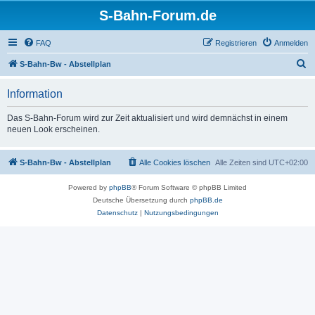
S-Bahn-Forum.de
FAQ
Registrieren
Anmelden
S
S-Bahn-Bw - Abstellplan
u
Information
c
h
Das S-Bahn-Forum wird zur Zeit aktualisiert und wird demnächst in einem
neuen Look erscheinen.
e
S-Bahn-Bw - Abstellplan
Alle Cookies löschen
Alle Zeiten sind
UTC+02:00
Powered by
phpBB
® Forum Software © phpBB Limited
Deutsche Übersetzung durch
phpBB.de
Datenschutz
|
Nutzungsbedingungen