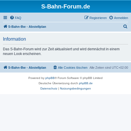
S-Bahn-Forum.de
FAQ
Registrieren
Anmelden
S
S-Bahn-Bw - Abstellplan
u
Information
c
h
Das S-Bahn-Forum wird zur Zeit aktualisiert und wird demnächst in einem
neuen Look erscheinen.
e
S-Bahn-Bw - Abstellplan
Alle Cookies löschen
Alle Zeiten sind
UTC+02:00
Powered by
phpBB
® Forum Software © phpBB Limited
Deutsche Übersetzung durch
phpBB.de
Datenschutz
|
Nutzungsbedingungen