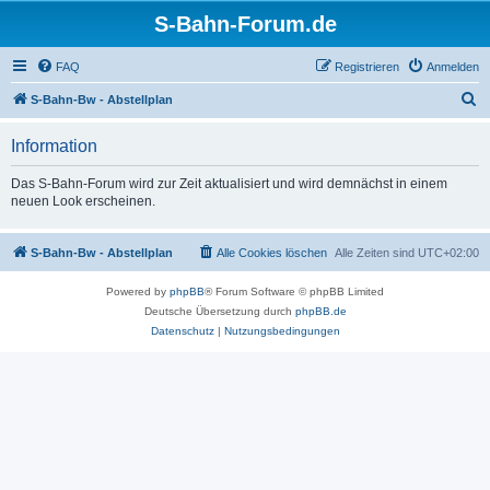
S-Bahn-Forum.de
FAQ
Registrieren
Anmelden
S
S-Bahn-Bw - Abstellplan
u
Information
c
h
Das S-Bahn-Forum wird zur Zeit aktualisiert und wird demnächst in einem
neuen Look erscheinen.
e
S-Bahn-Bw - Abstellplan
Alle Cookies löschen
Alle Zeiten sind
UTC+02:00
Powered by
phpBB
® Forum Software © phpBB Limited
Deutsche Übersetzung durch
phpBB.de
Datenschutz
|
Nutzungsbedingungen