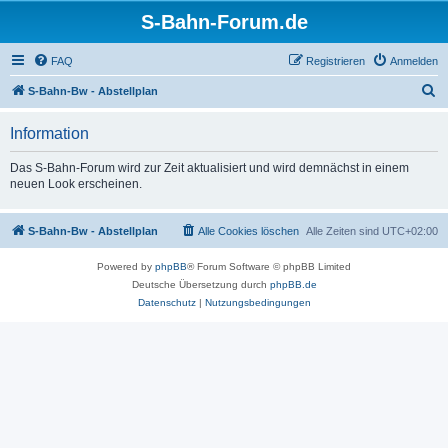
S-Bahn-Forum.de
FAQ
Registrieren
Anmelden
S
S-Bahn-Bw - Abstellplan
u
Information
c
h
Das S-Bahn-Forum wird zur Zeit aktualisiert und wird demnächst in einem
neuen Look erscheinen.
e
S-Bahn-Bw - Abstellplan
Alle Cookies löschen
Alle Zeiten sind
UTC+02:00
Powered by
phpBB
® Forum Software © phpBB Limited
Deutsche Übersetzung durch
phpBB.de
Datenschutz
|
Nutzungsbedingungen