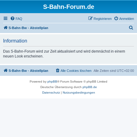
S-Bahn-Forum.de
FAQ
Registrieren
Anmelden
S
S-Bahn-Bw - Abstellplan
u
Information
c
h
Das S-Bahn-Forum wird zur Zeit aktualisiert und wird demnächst in einem
neuen Look erscheinen.
e
S-Bahn-Bw - Abstellplan
Alle Cookies löschen
Alle Zeiten sind
UTC+02:00
Powered by
phpBB
® Forum Software © phpBB Limited
Deutsche Übersetzung durch
phpBB.de
Datenschutz
|
Nutzungsbedingungen