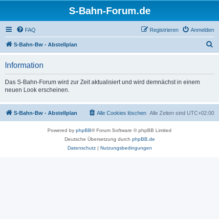
S-Bahn-Forum.de
FAQ
Registrieren
Anmelden
S
S-Bahn-Bw - Abstellplan
u
Information
c
h
Das S-Bahn-Forum wird zur Zeit aktualisiert und wird demnächst in einem
neuen Look erscheinen.
e
S-Bahn-Bw - Abstellplan
Alle Cookies löschen
Alle Zeiten sind
UTC+02:00
Powered by
phpBB
® Forum Software © phpBB Limited
Deutsche Übersetzung durch
phpBB.de
Datenschutz
|
Nutzungsbedingungen