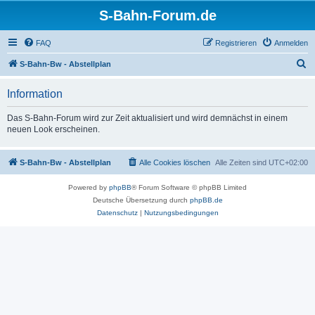
S-Bahn-Forum.de
FAQ
Registrieren
Anmelden
S
S-Bahn-Bw - Abstellplan
u
Information
c
h
Das S-Bahn-Forum wird zur Zeit aktualisiert und wird demnächst in einem
neuen Look erscheinen.
e
S-Bahn-Bw - Abstellplan
Alle Cookies löschen
Alle Zeiten sind
UTC+02:00
Powered by
phpBB
® Forum Software © phpBB Limited
Deutsche Übersetzung durch
phpBB.de
Datenschutz
|
Nutzungsbedingungen