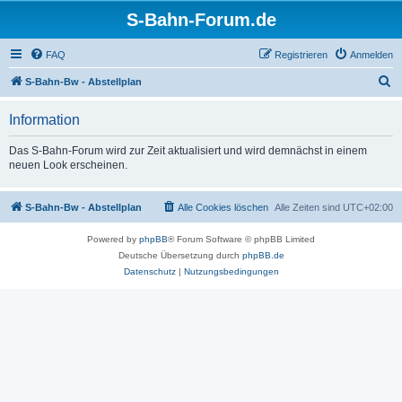
S-Bahn-Forum.de
FAQ
Registrieren
Anmelden
S
S-Bahn-Bw - Abstellplan
u
Information
c
h
Das S-Bahn-Forum wird zur Zeit aktualisiert und wird demnächst in einem
neuen Look erscheinen.
e
S-Bahn-Bw - Abstellplan
Alle Cookies löschen
Alle Zeiten sind
UTC+02:00
Powered by
phpBB
® Forum Software © phpBB Limited
Deutsche Übersetzung durch
phpBB.de
Datenschutz
|
Nutzungsbedingungen