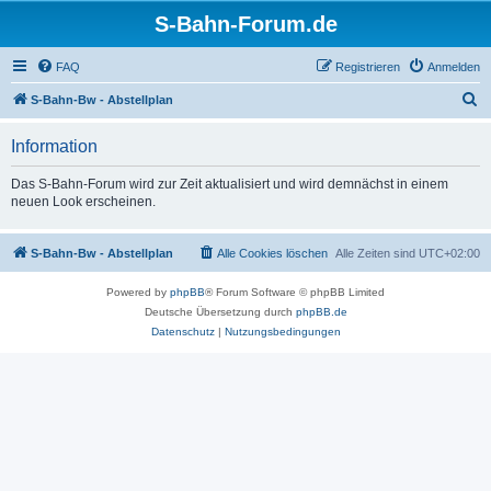
S-Bahn-Forum.de
FAQ
Registrieren
Anmelden
S
S-Bahn-Bw - Abstellplan
u
Information
c
h
Das S-Bahn-Forum wird zur Zeit aktualisiert und wird demnächst in einem
neuen Look erscheinen.
e
S-Bahn-Bw - Abstellplan
Alle Cookies löschen
Alle Zeiten sind
UTC+02:00
Powered by
phpBB
® Forum Software © phpBB Limited
Deutsche Übersetzung durch
phpBB.de
Datenschutz
|
Nutzungsbedingungen