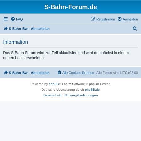
S-Bahn-Forum.de
FAQ
Registrieren
Anmelden
S
S-Bahn-Bw - Abstellplan
u
Information
c
h
Das S-Bahn-Forum wird zur Zeit aktualisiert und wird demnächst in einem
neuen Look erscheinen.
e
S-Bahn-Bw - Abstellplan
Alle Cookies löschen
Alle Zeiten sind
UTC+02:00
Powered by
phpBB
® Forum Software © phpBB Limited
Deutsche Übersetzung durch
phpBB.de
Datenschutz
|
Nutzungsbedingungen