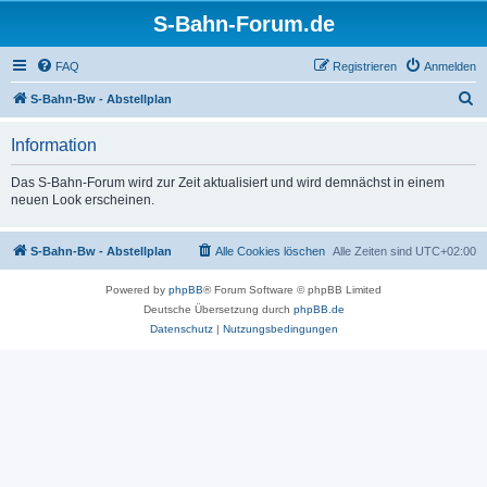
S-Bahn-Forum.de
FAQ
Registrieren
Anmelden
S
S-Bahn-Bw - Abstellplan
u
Information
c
h
Das S-Bahn-Forum wird zur Zeit aktualisiert und wird demnächst in einem
neuen Look erscheinen.
e
S-Bahn-Bw - Abstellplan
Alle Cookies löschen
Alle Zeiten sind
UTC+02:00
Powered by
phpBB
® Forum Software © phpBB Limited
Deutsche Übersetzung durch
phpBB.de
Datenschutz
|
Nutzungsbedingungen