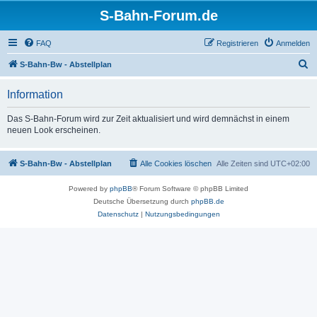
S-Bahn-Forum.de
FAQ
Registrieren
Anmelden
S
S-Bahn-Bw - Abstellplan
u
Information
c
h
Das S-Bahn-Forum wird zur Zeit aktualisiert und wird demnächst in einem
neuen Look erscheinen.
e
S-Bahn-Bw - Abstellplan
Alle Cookies löschen
Alle Zeiten sind
UTC+02:00
Powered by
phpBB
® Forum Software © phpBB Limited
Deutsche Übersetzung durch
phpBB.de
Datenschutz
|
Nutzungsbedingungen