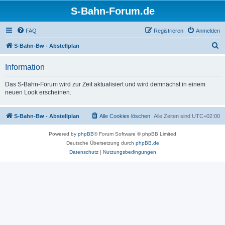
S-Bahn-Forum.de
FAQ
Registrieren
Anmelden
S
S-Bahn-Bw - Abstellplan
u
Information
c
h
Das S-Bahn-Forum wird zur Zeit aktualisiert und wird demnächst in einem
neuen Look erscheinen.
e
S-Bahn-Bw - Abstellplan
Alle Cookies löschen
Alle Zeiten sind
UTC+02:00
Powered by
phpBB
® Forum Software © phpBB Limited
Deutsche Übersetzung durch
phpBB.de
Datenschutz
|
Nutzungsbedingungen