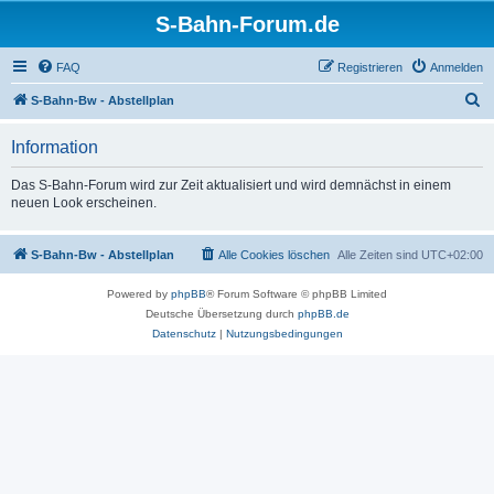
S-Bahn-Forum.de
FAQ
Registrieren
Anmelden
S
S-Bahn-Bw - Abstellplan
u
Information
c
h
Das S-Bahn-Forum wird zur Zeit aktualisiert und wird demnächst in einem
neuen Look erscheinen.
e
S-Bahn-Bw - Abstellplan
Alle Cookies löschen
Alle Zeiten sind
UTC+02:00
Powered by
phpBB
® Forum Software © phpBB Limited
Deutsche Übersetzung durch
phpBB.de
Datenschutz
|
Nutzungsbedingungen