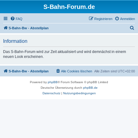
S-Bahn-Forum.de
FAQ
Registrieren
Anmelden
S
S-Bahn-Bw - Abstellplan
u
Information
c
h
Das S-Bahn-Forum wird zur Zeit aktualisiert und wird demnächst in einem
neuen Look erscheinen.
e
S-Bahn-Bw - Abstellplan
Alle Cookies löschen
Alle Zeiten sind
UTC+02:00
Powered by
phpBB
® Forum Software © phpBB Limited
Deutsche Übersetzung durch
phpBB.de
Datenschutz
|
Nutzungsbedingungen