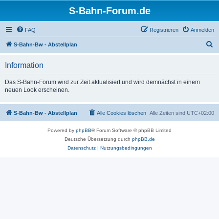
S-Bahn-Forum.de
FAQ
Registrieren
Anmelden
S
S-Bahn-Bw - Abstellplan
u
Information
c
h
Das S-Bahn-Forum wird zur Zeit aktualisiert und wird demnächst in einem
neuen Look erscheinen.
e
S-Bahn-Bw - Abstellplan
Alle Cookies löschen
Alle Zeiten sind
UTC+02:00
Powered by
phpBB
® Forum Software © phpBB Limited
Deutsche Übersetzung durch
phpBB.de
Datenschutz
|
Nutzungsbedingungen