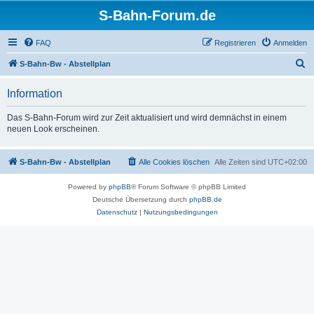
S-Bahn-Forum.de
FAQ
Registrieren
Anmelden
S
S-Bahn-Bw - Abstellplan
u
Information
c
h
Das S-Bahn-Forum wird zur Zeit aktualisiert und wird demnächst in einem
neuen Look erscheinen.
e
S-Bahn-Bw - Abstellplan
Alle Cookies löschen
Alle Zeiten sind
UTC+02:00
Powered by
phpBB
® Forum Software © phpBB Limited
Deutsche Übersetzung durch
phpBB.de
Datenschutz
|
Nutzungsbedingungen