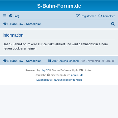
S-Bahn-Forum.de
FAQ
Registrieren
Anmelden
S
S-Bahn-Bw - Abstellplan
u
Information
c
h
Das S-Bahn-Forum wird zur Zeit aktualisiert und wird demnächst in einem
neuen Look erscheinen.
e
S-Bahn-Bw - Abstellplan
Alle Cookies löschen
Alle Zeiten sind
UTC+02:00
Powered by
phpBB
® Forum Software © phpBB Limited
Deutsche Übersetzung durch
phpBB.de
Datenschutz
|
Nutzungsbedingungen