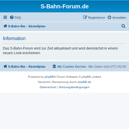
S-Bahn-Forum.de
FAQ
Registrieren
Anmelden
S
S-Bahn-Bw - Abstellplan
u
Information
c
h
Das S-Bahn-Forum wird zur Zeit aktualisiert und wird demnächst in einem
neuen Look erscheinen.
e
S-Bahn-Bw - Abstellplan
Alle Cookies löschen
Alle Zeiten sind
UTC+02:00
Powered by
phpBB
® Forum Software © phpBB Limited
Deutsche Übersetzung durch
phpBB.de
Datenschutz
|
Nutzungsbedingungen