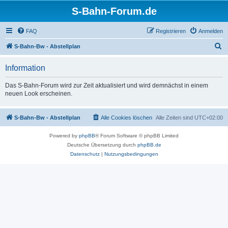
S-Bahn-Forum.de
FAQ
Registrieren
Anmelden
S
S-Bahn-Bw - Abstellplan
u
Information
c
h
Das S-Bahn-Forum wird zur Zeit aktualisiert und wird demnächst in einem
neuen Look erscheinen.
e
S-Bahn-Bw - Abstellplan
Alle Cookies löschen
Alle Zeiten sind
UTC+02:00
Powered by
phpBB
® Forum Software © phpBB Limited
Deutsche Übersetzung durch
phpBB.de
Datenschutz
|
Nutzungsbedingungen