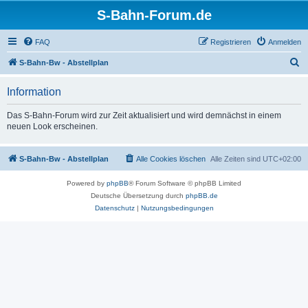
S-Bahn-Forum.de
FAQ
Registrieren
Anmelden
S
S-Bahn-Bw - Abstellplan
u
Information
c
h
Das S-Bahn-Forum wird zur Zeit aktualisiert und wird demnächst in einem
neuen Look erscheinen.
e
S-Bahn-Bw - Abstellplan
Alle Cookies löschen
Alle Zeiten sind
UTC+02:00
Powered by
phpBB
® Forum Software © phpBB Limited
Deutsche Übersetzung durch
phpBB.de
Datenschutz
|
Nutzungsbedingungen