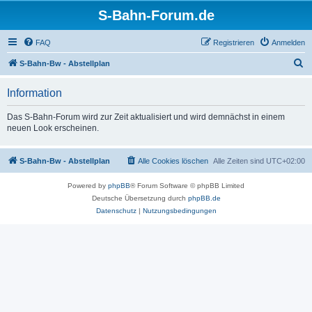
S-Bahn-Forum.de
FAQ
Registrieren
Anmelden
S
S-Bahn-Bw - Abstellplan
u
Information
c
h
Das S-Bahn-Forum wird zur Zeit aktualisiert und wird demnächst in einem
neuen Look erscheinen.
e
S-Bahn-Bw - Abstellplan
Alle Cookies löschen
Alle Zeiten sind
UTC+02:00
Powered by
phpBB
® Forum Software © phpBB Limited
Deutsche Übersetzung durch
phpBB.de
Datenschutz
|
Nutzungsbedingungen