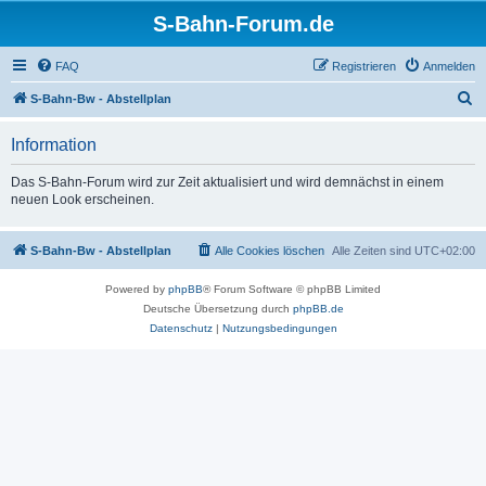
S-Bahn-Forum.de
FAQ
Registrieren
Anmelden
S
S-Bahn-Bw - Abstellplan
u
Information
c
h
Das S-Bahn-Forum wird zur Zeit aktualisiert und wird demnächst in einem
neuen Look erscheinen.
e
S-Bahn-Bw - Abstellplan
Alle Cookies löschen
Alle Zeiten sind
UTC+02:00
Powered by
phpBB
® Forum Software © phpBB Limited
Deutsche Übersetzung durch
phpBB.de
Datenschutz
|
Nutzungsbedingungen