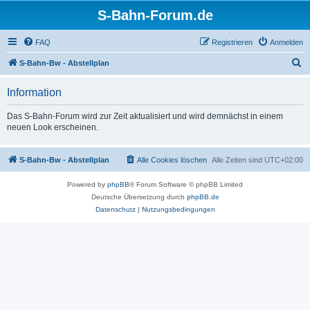
S-Bahn-Forum.de
FAQ
Registrieren
Anmelden
S
S-Bahn-Bw - Abstellplan
u
Information
c
h
Das S-Bahn-Forum wird zur Zeit aktualisiert und wird demnächst in einem
neuen Look erscheinen.
e
S-Bahn-Bw - Abstellplan
Alle Cookies löschen
Alle Zeiten sind
UTC+02:00
Powered by
phpBB
® Forum Software © phpBB Limited
Deutsche Übersetzung durch
phpBB.de
Datenschutz
|
Nutzungsbedingungen