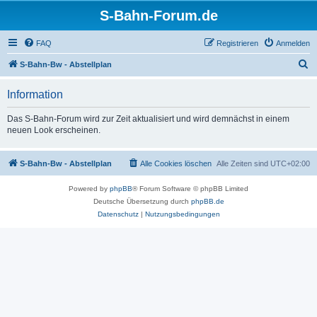
S-Bahn-Forum.de
FAQ
Registrieren
Anmelden
S
S-Bahn-Bw - Abstellplan
u
Information
c
h
Das S-Bahn-Forum wird zur Zeit aktualisiert und wird demnächst in einem
neuen Look erscheinen.
e
S-Bahn-Bw - Abstellplan
Alle Cookies löschen
Alle Zeiten sind
UTC+02:00
Powered by
phpBB
® Forum Software © phpBB Limited
Deutsche Übersetzung durch
phpBB.de
Datenschutz
|
Nutzungsbedingungen