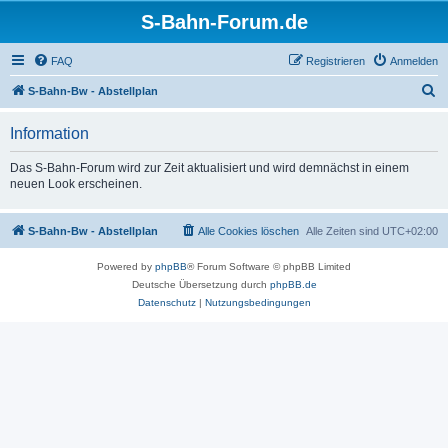
S-Bahn-Forum.de
FAQ
Registrieren
Anmelden
S
S-Bahn-Bw - Abstellplan
u
Information
c
h
Das S-Bahn-Forum wird zur Zeit aktualisiert und wird demnächst in einem
neuen Look erscheinen.
e
S-Bahn-Bw - Abstellplan
Alle Cookies löschen
Alle Zeiten sind
UTC+02:00
Powered by
phpBB
® Forum Software © phpBB Limited
Deutsche Übersetzung durch
phpBB.de
Datenschutz
|
Nutzungsbedingungen