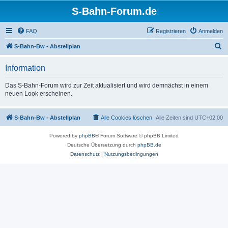
S-Bahn-Forum.de
FAQ
Registrieren
Anmelden
S
S-Bahn-Bw - Abstellplan
u
Information
c
h
Das S-Bahn-Forum wird zur Zeit aktualisiert und wird demnächst in einem
neuen Look erscheinen.
e
S-Bahn-Bw - Abstellplan
Alle Cookies löschen
Alle Zeiten sind
UTC+02:00
Powered by
phpBB
® Forum Software © phpBB Limited
Deutsche Übersetzung durch
phpBB.de
Datenschutz
|
Nutzungsbedingungen