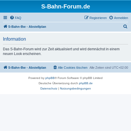
S-Bahn-Forum.de
FAQ
Registrieren
Anmelden
S
S-Bahn-Bw - Abstellplan
u
Information
c
h
Das S-Bahn-Forum wird zur Zeit aktualisiert und wird demnächst in einem
neuen Look erscheinen.
e
S-Bahn-Bw - Abstellplan
Alle Cookies löschen
Alle Zeiten sind
UTC+02:00
Powered by
phpBB
® Forum Software © phpBB Limited
Deutsche Übersetzung durch
phpBB.de
Datenschutz
|
Nutzungsbedingungen