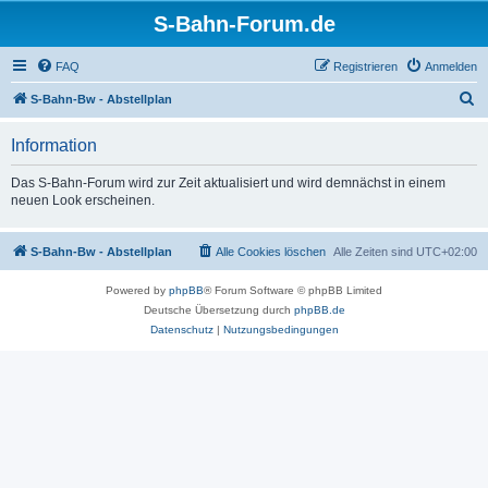
S-Bahn-Forum.de
FAQ
Registrieren
Anmelden
S
S-Bahn-Bw - Abstellplan
u
Information
c
h
Das S-Bahn-Forum wird zur Zeit aktualisiert und wird demnächst in einem
neuen Look erscheinen.
e
S-Bahn-Bw - Abstellplan
Alle Cookies löschen
Alle Zeiten sind
UTC+02:00
Powered by
phpBB
® Forum Software © phpBB Limited
Deutsche Übersetzung durch
phpBB.de
Datenschutz
|
Nutzungsbedingungen