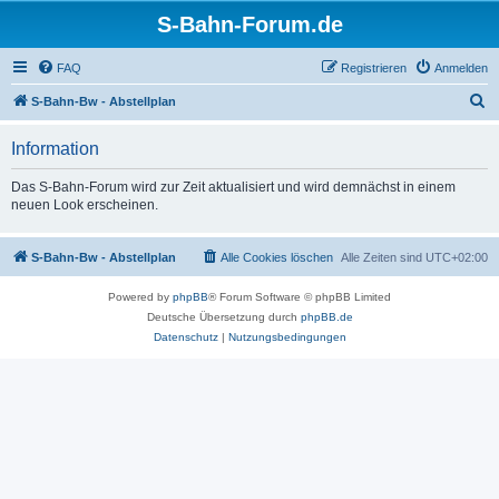
S-Bahn-Forum.de
FAQ
Registrieren
Anmelden
S
S-Bahn-Bw - Abstellplan
u
Information
c
h
Das S-Bahn-Forum wird zur Zeit aktualisiert und wird demnächst in einem
neuen Look erscheinen.
e
S-Bahn-Bw - Abstellplan
Alle Cookies löschen
Alle Zeiten sind
UTC+02:00
Powered by
phpBB
® Forum Software © phpBB Limited
Deutsche Übersetzung durch
phpBB.de
Datenschutz
|
Nutzungsbedingungen